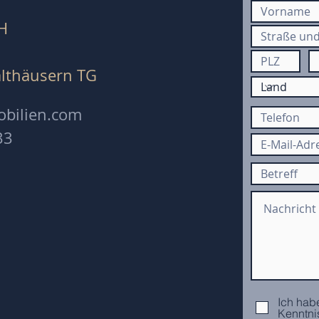
H
lthäusern TG​
obilien.com
33
Ich hab
Kenntn