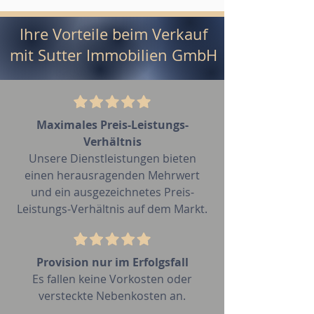
Ihre Vorteile beim Verkauf
mit Sutter Immobilien GmbH
Maximales Preis-Leistungs-
Verhältnis
Unsere Dienstleistungen bieten
einen herausragenden Mehrwert
und ein ausgezeichnetes Preis-
Leistungs-Verhältnis auf dem Markt.
Provision nur im Erfolgsfall
Es fallen keine Vorkosten oder
versteckte Nebenkosten an.