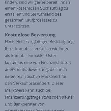
finden, sind wir gerne bereit, Ihnen
einen
kostenlosen Suchauftrag
zu
erstellen und Sie während des
gesamten Kaufprozesses zu
unterstützen.
Kostenlose Bewertung
Nach einer sorgfältigen Besichtigung
Ihrer Immobilie erstellen wir Ihnen
als Immobilienmakler Uster
kostenlos eine von Finanzinstituten
anerkannte Bewertung, die Ihnen
einen realistischen Marktwert für
den Verkauf präsentiert. Dieser
Marktwert kann auch bei
Finanzierungsfragen zwischen Käufer
und Bankberater von