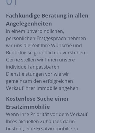
01
Fachkundige Beratung in allen
Angelegenheiten
In einem unverbindlichen,
persönlichen Erstgespräch nehmen
wir uns die Zeit Ihre Wünsche und
Bedürfnisse gründlich zu verstehen.
Gerne stellen wir Ihnen unsere
individuell anpassbaren
Dienstleistungen vor wie wir
gemeinsam den erfolgreichen
Verkauf Ihrer Immobile angehen.
Kostenlose Suche einer
Ersatzimmobilie
Wenn Ihre Priorität vor dem Verkauf
Ihres aktuellen Zuhauses darin
besteht, eine Ersatzimmobilie zu