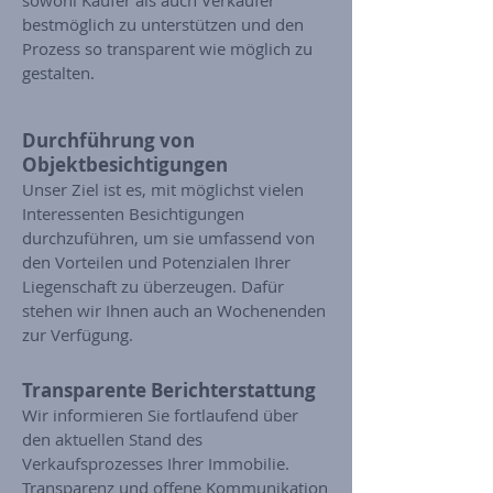
sowohl Käufer als auch Verkäufer
bestmöglich zu unterstützen und den
Prozess so transparent wie möglich zu
gestalten.
Durchführung von
Objektbesichtigungen
Unser Ziel ist es, mit möglichst vielen
Interessenten Besichtigungen
durchzuführen, um sie umfassend von
den Vorteilen und Potenzialen Ihrer
Liegenschaft zu überzeugen. Dafür
stehen wir Ihnen auch an Wochenenden
zur Verfügung.
Transparente Berichterstattung
Wir informieren Sie fortlaufend über
den aktuellen Stand des
Verkaufsprozesses Ihrer Immobilie.
Transparenz und offene Kommunikation