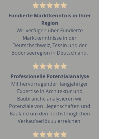
Fundierte Marktkenntnis in Ihrer
Region
Wir verfügen über Fundierte
Marktkenntnisse in der
Deutschschweiz, Tessin und der
Bodenseeregion in Deutschland.
Professionelle Potenzialanalyse
Mit hervorragender, langjähriger
Expertise in Architektur und
Baubranche analysieren wir
Potenziale von Liegenschaften und
Bauland um den höchstmöglichen
Verkaufserlös zu erreichen.