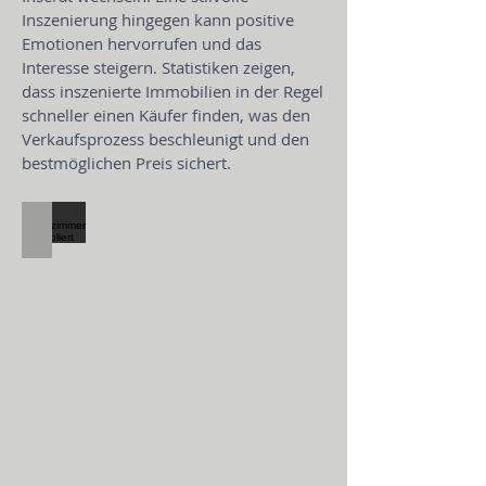
Inszenierung hingegen kann positive
Emotionen hervorrufen und das
Interesse steigern. Statistiken zeigen,
dass inszenierte Immobilien in der Regel
schneller einen Käufer finden, was den
Verkaufsprozess beschleunigt und den
bestmöglichen Preis sichert.
Wohnzimmer unmöbliert
Wohnzimmer
ohne
virtuelles
Home
Staging