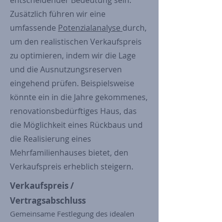
entscheidender Bedeutung sein.
Zusätzlich führen wir eine
umfassende
Potenzialanalyse
durch,
um den realistischen Verkaufspreis
zu optimieren, indem wir die Lage
und die Ausnutzungsreserven
eingehend prüfen. Beispielsweise
könnte ein in die Jahre gekommenes,
renovationsbedürftiges Haus, das
die Möglichkeit eines Rückbaus und
die Realisierung eines
Mehrfamilienhauses bietet, den
Verkaufspreis erheblich steigern.
Verkaufspreis /
Vertragsabschluss
Gemeinsame Festlegung des idealen