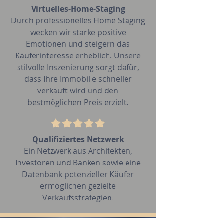
Virtuelles-Home-Staging
Durch professionelles Home Staging
wecken wir starke positive
Emotionen und steigern das
Käuferinteresse erheblich. Unsere
stilvolle Inszenierung sorgt dafür,
dass Ihre Immobilie schneller
verkauft wird und den
bestmöglichen Preis erzielt.
Qualifiziertes Netzwerk
Ein Netzwerk aus Architekten,
Investoren und Banken sowie eine
Datenbank potenzieller Käufer
ermöglichen gezielte
Verkaufsstrategien.