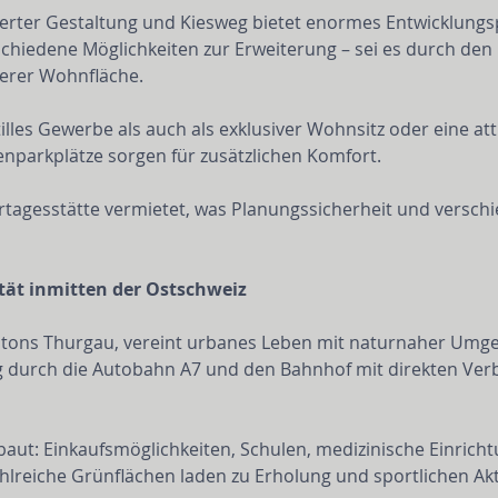
ierter Gestaltung und Kiesweg bietet enormes Entwicklungsp
hiedene Möglichkeiten zur Erweiterung – sei es durch den
terer Wohnfläche.
illes Gewerbe als auch als exklusiver Wohnsitz oder eine at
enparkplätze sorgen für zusätzlichen Komfort.
dertagesstätte vermietet, was Planungssicherheit und versch
tät inmitten der Ostschweiz
ntons Thurgau, vereint urbanes Leben mit naturnaher Umgeb
durch die Autobahn A7 und den Bahnhof mit direkten Verb
ebaut: Einkaufsmöglichkeiten, Schulen, medizinische Einrich
hlreiche Grünflächen laden zu Erholung und sportlichen Akti